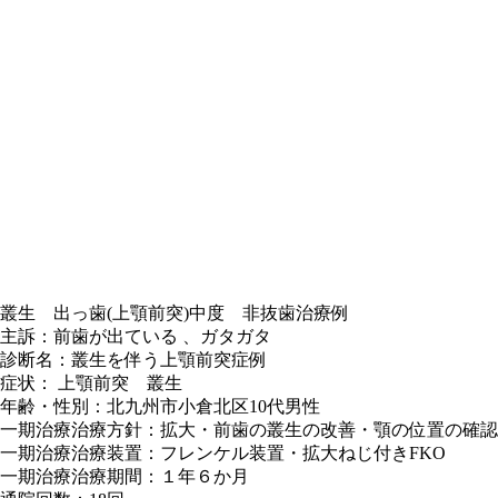
叢生 出っ歯(上顎前突)中度 非抜歯治療例
主訴：前歯が出ている 、ガタガタ
診断名：叢生を伴う上顎前突症例
症状： 上顎前突 叢生
年齢・性別：北九州市小倉北区10代男性
一期治療治療方針：拡大・前歯の叢生の改善・顎の位置の確認
一期治療治療装置：フレンケル装置・拡大ねじ付きFKO
一期治療治療期間：１年６か月