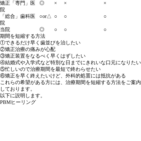
矯正「
専門
」医
◎
×
×
×
院
「
総合
」歯科医
○or△
○
○
○
院
当院
◎
○
○
○
期間を短縮する方法
①できるだけ早く歯並びを治したい
②矯正治療の痛みが心配
③矯正装置をなるべく早くはずしたい
④結婚式や入学式など特別な日までにきれいな口元になりたい
⑤忙しいので治療期間を最短で終わらせたい
⑥矯正を早く終えたいけど、外科的処置には抵抗がある
これらの希望がある方には、治療期間を短縮する方法をご案内
しております。
以下に説明します。
PBMヒーリング