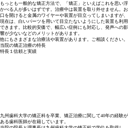
もっとも
一般的な矯正方法
で、「矯正」といえばこれを思い浮
かべる人が多いはずです。
治療中は装置を取り外せません
。お
口を開けると金属のワイヤーや装置が目立ってしまいますが、
現在は、
白いパーツを用いて目立たない
ようにした装置も利用
できます。
比較的安価で、幅広い症例にも対応し、発声への影
響が少ないなどのメリット
があります。
他にもさまざまな治療法や装置があります。ご相談ください。
当院の矯正治療の特長
特長１
信頼と実績
九州歯科大学の矯正科を卒業、矯正治療に関して40年の経験が
ある歯科医師が在籍しています。
当院の院長と理事長は九州歯科大学の矯正科で学位を取得し、