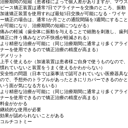
治療期間の短縮（患者様によって個人差がありますが、マウス
ピース矯正装置は通常7日でアライナーを交換のところ、振動
加速矯正装置を使用すれば最短5日交換が可能になる・ワイヤ
ー矯正の場合は、通常1か月ごとの通院間隔を3週間にすること
が可能になり、治療期間の短縮につながる）
痛みの軽減（歯全体に振動を与えることで細胞を刺激し、歯列
矯正に伴う痛みなどの不快感が軽減される）
より精密な治療が可能に（同じ治療期間に通常より多くアライ
ナーを使用できるので矯正治療の精度が高まる）
デメリット
上手く使えるか（加速装置は患者様ご自身で使うものなので、
慣れていないと装置をうまく使えるかわからない）
安全性の問題（日本では薬事法で認可されていない医療器具な
ので、予想外のトラブルがあったときにリカバーできるのかと
いう面が気になる方もいる）
より精密な治療が可能に（同じ治療期間に通常より多くアライ
ナーを使用できるので矯正治療の精度が高まる）
料金がかかる
継続的な使用が必要
効果が認められないことがある
コルチコトミー