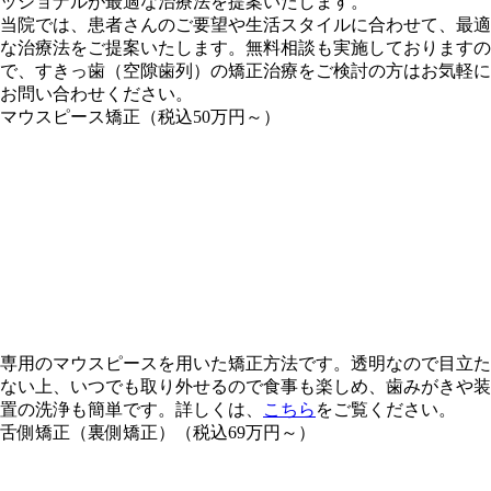
ッショナルが
最適な治療法を提案
いたします。
当院では、患者さんのご要望や生活スタイルに合わせて、最適
な治療法をご提案いたします。無料相談も実施しておりますの
で、すきっ歯（空隙歯列）の矯正治療をご検討の方はお気軽に
お問い合わせください。
マウスピース矯正（
税込50万円～
）
専用の
マウスピース
を用いた矯正方法です。
透明
なので目立た
ない上、いつでも
取り外せる
ので食事も楽しめ、
歯みがきや装
置の洗浄も簡単
です。詳しくは、
こちら
をご覧ください。
舌側矯正（裏側矯正）（
税込69万円～
）