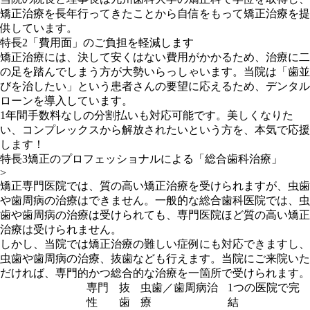
矯正治療を長年行ってきたことから自信をもって矯正治療を提
供しています。
特長2
「費用面」のご負担を軽減します
矯正治療には、決して安くはない費用がかかるため、治療に二
の足を踏んでしまう方が大勢いらっしゃいます。当院は「歯並
びを治したい」という患者さんの要望に応えるため、
デンタル
ローン
を導入しています。
1年間手数料なしの分割払いも対応可能です
。美しくなりた
い、コンプレックスから解放されたいという方を、本気で応援
します！
特長3
矯正のプロフェッショナルによる「総合歯科治療」
>
矯正専門医院では、質の高い矯正治療を受けられますが、虫歯
や歯周病の治療はできません。一般的な総合歯科医院では、虫
歯や歯周病の治療は受けられても、専門医院ほど質の高い矯正
治療は受けられません。
しかし、
当院では矯正治療の難しい症例にも対応できますし、
虫歯や歯周病の治療、抜歯なども行えます。
当院にご来院いた
だければ、
専門的かつ総合的な治療
を一箇所で受けられます。
専門
抜
虫歯／歯周病治
1つの医院で完
性
歯
療
結