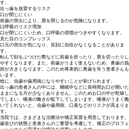
す。
出っ歯を放置するリスク
口が閉じにくい
前歯の突出により、唇を閉じるのが危険になります。
口呼吸のリスク増加
口が閉じにくいため、口呼吸の習慣がつきやすくなります。
見た目のコンプレックス
口元の突出が気になり、笑顔に自信がなくなることがありま
す。
転んで顔をぶつけた際などに前歯を折ったり、唇を切ったりし
やすくなります。また、前歯がうまく使えないため、奥歯の負
担が大きくなります。このため将来的に奥歯を失う患者さんも
います。
他に、
虫歯や歯周病になりやすい
ことが挙げられます。
出っ歯の患者さんの中には、睡眠中などに長時間お口が開いた
ままになる方が少なくありません。このため
お口の中が乾燥
し
てしまい、
唾液の働きが低下
してしまいます。唾液がうまく働
いてくれないと、虫歯や歯周病、口臭などのリスクが高まりま
す。
当院では、
さまざまな治療法や矯正装置
を用意しております。
歯並びの状態と患者さんのご要望を考慮して、矯正のプロフェ