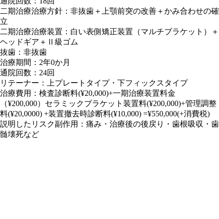
通院回数：18回
二期治療治療方針：非抜歯＋上顎前突の改善＋かみ合わせの確
立
二期治療治療装置：白い表側矯正装置（マルチブラケット）＋
ヘッドギア＋Ⅱ級ゴム
抜歯：非抜歯
治療期間：2年0か月
通院回数：24回
リテーナー：上プレートタイプ・下フィックスタイプ
治療費用：検査診断料(¥20,000)+一期治療装置料金
（¥200,000）セラミックブラケット装置料(¥200,000)+管理調整
料(¥20,0000) +装置撤去時診断料(¥10,000) =¥550,000(+消費税)
説明したリスク副作用：痛み・治療後の後戻り・歯根吸収・歯
髄壊死など