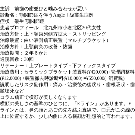
主訴：前歯の歯並びと噛み合わせが悪い
診断名：顎関節症を伴うAngleⅠ級叢生症例
症状：叢生 顎関節症
患者プロフィール：北九州市小倉北区20代女性
治療方針：上下顎歯列側方拡大・ストリッピング
治療装置：白い表側矯正装置（マルチブラケット）
治療方針：上顎前突の改善・抜歯
治療期間：２年６か月
通院回数：30回
リテーナー：上プレートタイプ・下フィックスタイプ
治療費用：セラミックブラケット装置料(¥420,000)+管理調整料
(¥12,0000) +装置撤去時診断料(¥10,000) =¥550,000(+消費税)
説明したリスク副作用：痛み・治療後の後戻り・歯根吸収・歯
髄壊死など
コラム
矯正で横顔が美しくなります
横顔の美しさの基準のひとつに、「
Eライン
」があります。E
ラインとは、
鼻の頭とあごの先を結ぶ直線
で、
口元がこの線の
上に位置するか、少し内側に入る横顔が理想的
と言われます。