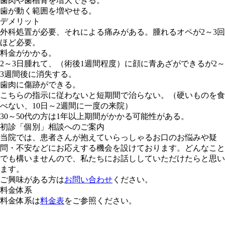
歯肉や歯槽骨を増大できる。
歯が動く範囲を増やせる。
デメリット
外科処置が必要、それによる痛みがある。腫れるオペが2～3回
ほど必要。
料金がかかる。
2～3日腫れて、（術後1週間程度）に顔に青あざができるが2～
3週間後に消失する。
歯肉に傷跡ができる。
こちらの指示に従わないと短期間で治らない。（硬いものを食
べない、10日～2週間に一度の来院）
30～50代の方は1年以上期間がかかる可能性がある。
初診「個別」相談へのご案内
当院では、患者さんが抱えていらっしゃるお口のお悩みや疑
問・不安などにお応えする機会を設けております。どんなこと
でも構いませんので、私たちにお話ししていただけたらと思い
ます。
ご興味がある方は
お問い合わせ
ください。
料金体系
料金体系は
料金表
をご参照ください。