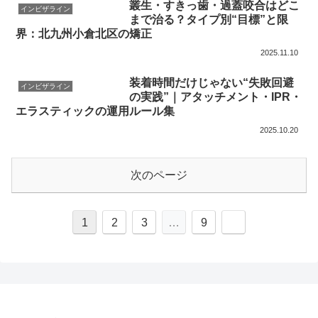
叢生・すきっ歯・過蓋咬合はどこ
インビザライン
まで治る？タイプ別“目標”と限
界：北九州小倉北区の矯正
2025.11.10
装着時間だけじゃない“失敗回避
インビザライン
の実践”｜アタッチメント・IPR・
エラスティックの運用ルール集
2025.10.20
次のページ
1
2
3
…
9