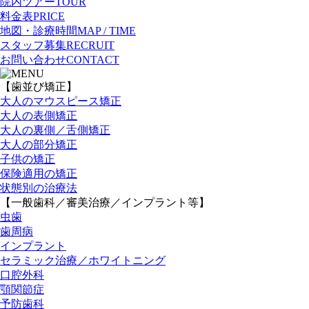
院内ツアー
TOUR
料金表
PRICE
地図・診療時間
MAP
/
TIME
スタッフ募集
RECRUIT
お問い合わせ
CONTACT
【歯並び矯正】
大人のマウスピース矯正
大人の表側矯正
大人の裏側／舌側矯正
大人の部分矯正
子供の矯正
保険適用の矯正
状態別の治療法
【一般歯科／審美治療／
インプラント等】
虫歯
歯周病
インプラント
セラミック治療／
ホワイトニング
口腔外科
顎関節症
予防歯科