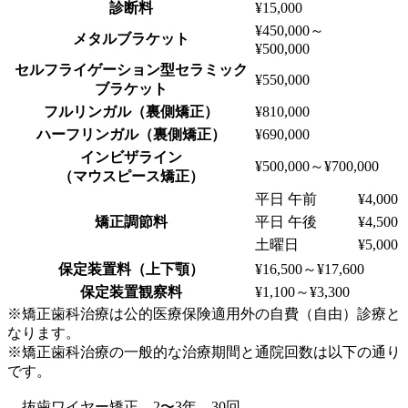
診断料
¥15,000
¥450,000～
メタルブラケット
¥500,000
セルフライゲーション型セラミック
¥550,000
ブラケット
フルリンガル（裏側矯正）
¥810,000
ハーフリンガル（裏側矯正）
¥690,000
インビザライン
¥500,000～¥700,000
（マウスピース矯正）
平日 午前
¥4,000
矯正調節料
平日 午後
¥4,500
土曜日
¥5,000
保定装置料（上下顎）
¥16,500～¥17,600
保定装置観察料
¥1,100～¥3,300
※矯正歯科治療は公的医療保険適用外の自費（自由）診療と
なります。
※矯正歯科治療の一般的な治療期間と通院回数は以下の通り
です。
抜歯ワイヤー矯正 2〜3年 30回