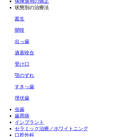
保険適用の矯正
状態別の治療法
叢生
開咬
出っ歯
過蓋咬合
受け口
顎のずれ
すきっ歯
埋伏歯
虫歯
歯周病
インプラント
セラミック治療／ホワイトニング
口腔外科