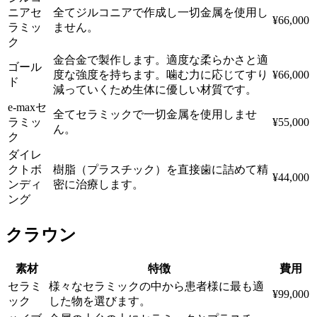
ニアセ
全てジルコニアで作成し一切金属を使用し
¥66,000
ラミッ
ません。
ク
金合金で製作します。適度な柔らかさと適
ゴール
度な強度を持ちます。噛む力に応じてすり
¥66,000
ド
減っていくため生体に優しい材質です。
e-maxセ
全てセラミックで一切金属を使用しませ
ラミッ
¥55,000
ん。
ク
ダイレ
クトボ
樹脂（プラスチック）を直接歯に詰めて精
¥44,000
ンディ
密に治療します。
ング
クラウン
素材
特徴
費用
セラミ
様々なセラミックの中から患者様に最も適
¥99,000
ック
した物を選びます。