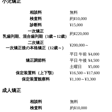
小児矯正
相談料
無料
検査料
約¥10,000
診断料
¥15,000
一次矯正
約¥220,000
乳歯列期、混合歯列期（3歳～12歳）
二次矯正
¥200,000～
一次矯正後の本格矯正（12歳～）
平日 午前
¥4,000
矯正調節料
平日 午後
¥4,500
土曜日
¥5,000
保定装置料（上下顎）
¥16,500～¥17,600
保定装置観察料
¥1,100～¥3,300
成人矯正
相談料
無料
検査料
約¥10,000